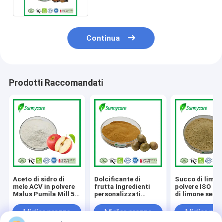
Continua
Prodotti Raccomandati
Aceto di sidro di
Dolcificante di
Succo di limon
mele ACV in polvere
frutta Ingredienti
polvere ISO S
Malus Pumila Mill 5%
personalizzati
di limone secc
10% Acido organico
Mogroside V
naturale Frutt
BRC Halal Kosher
25%-50% Estratto di
limone in polv
Miglior prezzo
Miglior prezzo
Miglior pr
frutta Luo Han Guo