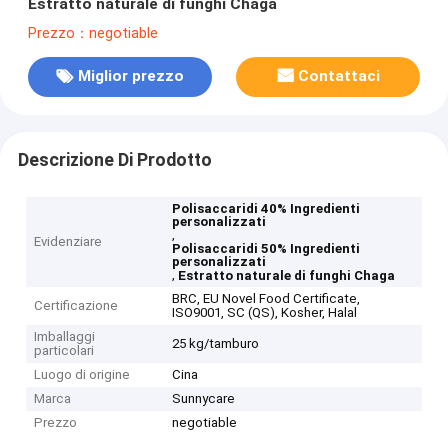
Estratto naturale di funghi Chaga
Prezzo：negotiable
Miglior prezzo
Contattaci
Descrizione Di Prodotto
Polisaccaridi 40% Ingredienti
personalizzati
,
Evidenziare
Polisaccaridi 50% Ingredienti
personalizzati
,
Estratto naturale di funghi Chaga
BRC, EU Novel Food Certificate,
Certificazione
ISO9001, SC (QS), Kosher, Halal
Imballaggi
25 kg/tamburo
particolari
Luogo di origine
Cina
Marca
Sunnycare
Prezzo
negotiable