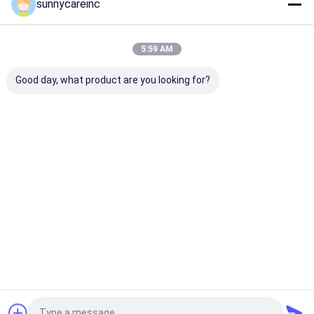
sunnycareinc
Monk
Casa
Circa noi
Contattaci
Desktop Site
5:59 AM
Mappa del sito
Privacy Policy
Qualità
Estratto vegetale in polvere
Fabbrica cinese.Copyright ©
Good day, what product are you looking for?
2026 Sunnycare Inc. All Rights Reserved.
Casa
Prodotti
Chi siamo