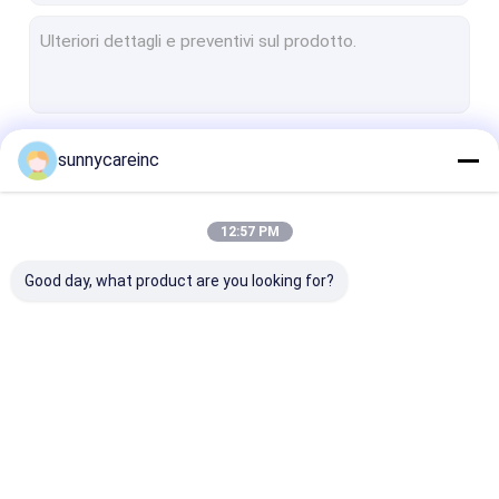
Continua
sunnycareinc
12:57 PM
Le Nostre Categorie
Good day, what product are you looking for?
Estratto vegetale in
Additivi alimentari
Materie prime
polvere
naturali
cosmetiche