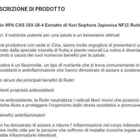
SCRIZIONE DI PRODOTTO
in 95% CAS 153-18-4 Estratto di fiori Sophora Japonica NF11 Ruti
in: il nutriente potente per una salute e un benessere ottimali
e produttore con sede in Cina, siamo molto orgogliosi di presentarvi uno
ivato dalla speciale miscela di frutta e piante naturali,La rutina è divent
mondo a causa dei suoi numerosi benefici per la salute.
rutina è un flavonoide, un tipo di nutriente che si trova comunemente in m
iossidanti e antinfiammatorie che hanno dimostrato di aiutare a sostene
 alcuni dei principali benefici di Rutin:
tenti proprietà antiossidanti
e antiossidante, la Rutin neutralizza i radicali liberi nocivi che possono 
niche.Aiuta a proteggere l'organismo dallo stress ossidativo e promuove 
Benefici antinfiammatori
in ha dimostrato di aiutare a ridurre l' infiammazione nel corpo iniben
ere molto utile per le persone che soffrono di malattie croniche legate a
ttie infiammatorie intestinali.