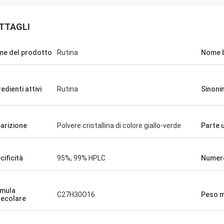
TTAGLI
e del prodotto
Rutina
Nome 
edienti attivi
Rutina
Sinoni
arizione
Polvere cristallina di colore giallo-verde
Parte u
cificità
95%, 99% HPLC
Numer
mula
C27H30O16
Peso m
ecolare