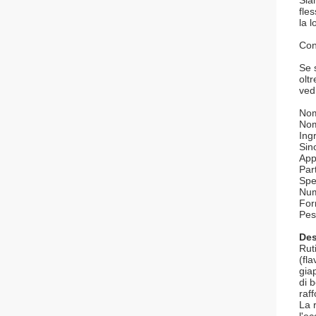
Sia
fles
la 
Con
Se 
olt
vedi
Nom
Nom
Ingr
Sin
App
Part
Spe
Num
For
Pes
Des
Rut
(fl
gia
di 
raf
La 