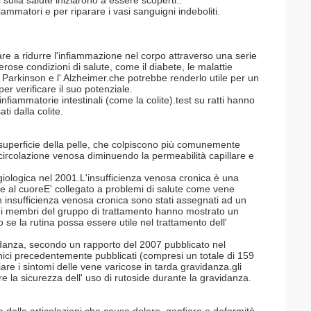
sulla salute iniziarono a essere scoperti..
fiammatori e per riparare i vasi sanguigni indeboliti.
tare a ridurre l'infiammazione nel corpo attraverso una serie
ose condizioni di salute, come il diabete, le malattie
l Parkinson e l' Alzheimer.che potrebbe renderlo utile per un
er verificare il suo potenziale.
nfiammatorie intestinali (come la colite).test su ratti hanno
ti dalla colite.
 superficie della pelle, che colpiscono più comunemente
 circolazione venosa diminuendo la permeabilità capillare e
iologica nel 2001.L'insufficienza venosa cronica è una
e al cuoreE' collegato a problemi di salute come vene
on insufficienza venosa cronica sono stati assegnati ad un
i i membri del gruppo di trattamento hanno mostrato un
se la rutina possa essere utile nel trattamento dell'
idanza, secondo un rapporto del 2007 pubblicato nel
inici precedentemente pubblicati (compresi un totale di 159
iare i sintomi delle vene varicose in tarda gravidanza.gli
re la sicurezza dell' uso di rutoside durante la gravidanza.