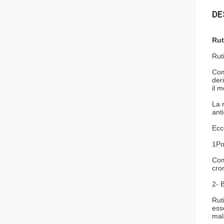
DE
Rut
Rut
Com
der
il 
La 
ant
Ecco
1Po
Com
cro
2- 
Rut
ess
mala