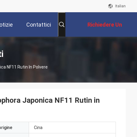
Italian
otizie
Contattici
Richiedere Un
Preventivo
i
ca NF11 Rutin In Polvere
Sophora Japonica NF11 Rutin in
origine
Cina