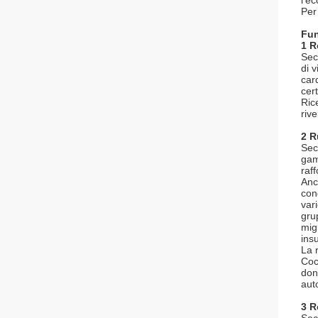
l'e
Per 
Fun
1 R
Sec
di 
car
cer
Ric
rive
2 R
Sec
gam
raf
Anc
con
var
gru
mig
ins
La 
Coc
don
aut
3 R