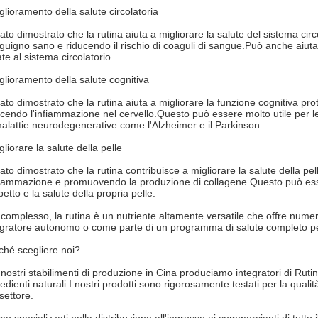
glioramento della salute circolatoria
tato dimostrato che la rutina aiuta a migliorare la salute del sistema cir
guigno sano e riducendo il rischio di coaguli di sangue.Può anche aiutare
te al sistema circolatorio.
glioramento della salute cognitiva
tato dimostrato che la rutina aiuta a migliorare la funzione cognitiva pro
ucendo l'infiammazione nel cervello.Questo può essere molto utile per le
malattie neurodegenerative come l'Alzheimer e il Parkinson..
liorare la salute della pelle
tato dimostrato che la rutina contribuisce a migliorare la salute della p
nfiammazione e promuovendo la produzione di collagene.Questo può esse
petto e la salute della propria pelle.
 complesso, la rutina è un nutriente altamente versatile che offre numer
egratore autonomo o come parte di un programma di salute completo pe
ché scegliere noi?
nostri stabilimenti di produzione in Cina produciamo integratori di Rutin 
edienti naturali.I nostri prodotti sono rigorosamente testati per la quali
settore.