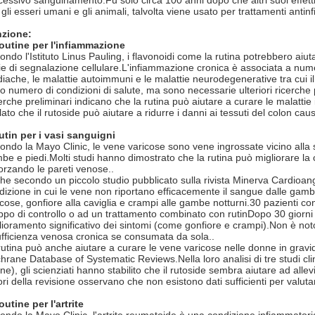
ccessivo sanguinamento.Fu solo circa 100 anni dopo che altri suoi effetti 
gli esseri umani e gli animali, talvolta viene usato per trattamenti antin
zione:
outine per l'infiammazione
ondo l'Istituto Linus Pauling, i flavonoidi come la rutina potrebbero aiu
vie di segnalazione cellulare.L'infiammazione cronica è associata a numer
diache, le malattie autoimmuni e le malattie neurodegenerative tra cui i
to numero di condizioni di salute, ma sono necessarie ulteriori ricerche p
erche preliminari indicano che la rutina può aiutare a curare le malattie i
lato che il rutoside può aiutare a ridurre i danni ai tessuti del colon causa
utin per i vasi sanguigni
ondo la Mayo Clinic, le vene varicose sono vene ingrossate vicino alla
be e piedi.Molti studi hanno dimostrato che la rutina può migliorare la
forzando le pareti venose..
he secondo un piccolo studio pubblicato sulla rivista Minerva Cardioang
dizione in cui le vene non riportano efficacemente il sangue dalle gamb
icose, gonfiore alla caviglia e crampi alle gambe notturni.30 pazienti c
ppo di controllo o ad un trattamento combinato con rutinDopo 30 giorn
lioramento significativo dei sintomi (come gonfiore e crampi).Non è noto 
ufficienza venosa cronica se consumata da sola..
rutina può anche aiutare a curare le vene varicose nelle donne in grav
hrane Database of Systematic Reviews.Nella loro analisi di tre studi cl
ne), gli scienziati hanno stabilito che il rutoside sembra aiutare ad allev
ori della revisione osservano che non esistono dati sufficienti per valuta
outine per l'artrite