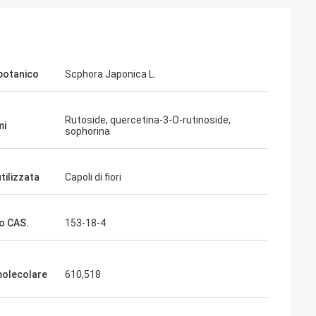
botanico
Scphora Japonica L.
Rutoside, quercetina-3-O-rutinoside,
mi
sophorina
tilizzata
Capoli di fiori
o CAS.
153-18-4
olecolare
610,518