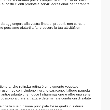
il mondo e offriamo prezzi competitivi e quantità di ordini
 ai nostri clienti prodotti e servizi eccezionali per garantire
 da aggiungere alla vostra linea di prodotti, non cercate
ome possiamo aiutarti a far crescere la tua attivitàNon
tiene anche rutin.La rutina è un pigmento vegetale
 per uso medico includono il grano saraceno, l'albero pagoda
antiossidante che riduce l'infiammazione e offre una serie
na possono aiutare a trattare determinate condizioni di salute
a che la sua funzione principale fosse quella di ridurre