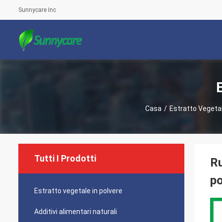
Sunnycare Inc
Casa
/
Estratto Vegetal
Tutti I Prodotti
Ru
po
Estratto vegetale in polvere
Additivi alimentari naturali