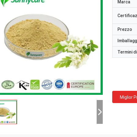
Marca
Certifica
Prezzo
Imballaggi
Termini d
Miglior 