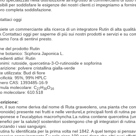
mo specializzati nella distribuzione all'ingrosso ai commercianti di tutto 
sibili per soddisfare le esigenze dei nostri clienti.ci impegniamo a fornire
loro completa soddisfazione.
tattaci oggi
siete un commerciante alla ricerca di un integratore Rutin di alta qualità
re.Contattaci oggi per saperne di più sui nostri prodotti e servizi e su c
amo l'ora di sentirvi presto.
e del prodotto Rutin
e botanico: Scphora Japonica L.
edienti attivi: Rutin
onimi: rutoside, quercetina-3-O-rutinoside e sopforina
arizione: polvere cristallina gialla-verde
e utilizzata: Bud di fiore
cificità: 95%, 99% HPLC
ero CAS: 1393485-16-9
mula molecolare: C
H
O
27
30
16
o molecolare: 610.518
crizione:
in, il suo nome deriva dal nome di Ruta graveolens, una pianta che con
avonoide) presente nei frutti e nelle verdureLe principali fonti di rutina
pponese e l'eucalyptus macrorhyncha.La rutina contiene quercetina (un 
benefici per la salute)I sostenitori sostengono che gli integratori di ruti
forzando i vasi sanguigni.
rutina fu identificata per la prima volta nel 1842. A quel tempo si pensav