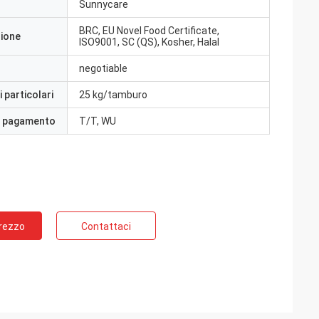
Sunnycare
BRC, EU Novel Food Certificate,
zione
ISO9001, SC (QS), Kosher, Halal
negotiable
 particolari
25 kg/tamburo
i pagamento
T/T, WU
Prezzo
Contattaci