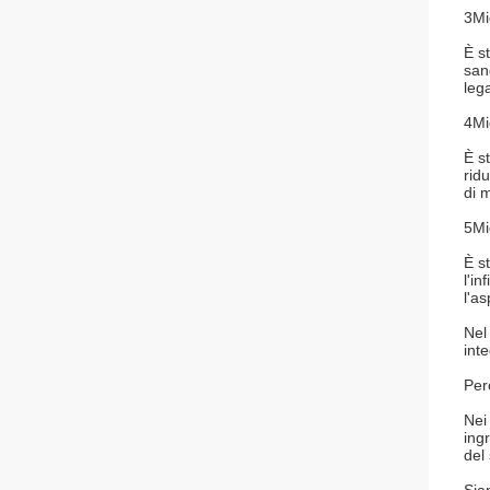
3Mi
È s
san
lega
4Mi
È s
rid
di 
5Mig
È s
l'i
l'as
Nel
int
Per
Nei 
ingr
del 